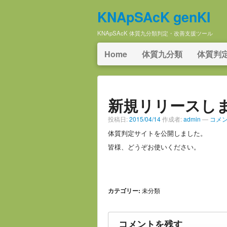
KNApSAcK genKI
KNApSAcK 体質九分類判定・改善支援ツール
Home
体質九分類
体質判
新規リリースし
投稿日:
2015/04/14
作成者:
admin
—
コメン
体質判定サイトを公開しました。
皆様、どうぞお使いください。
カテゴリー:
未分類
コメントを残す